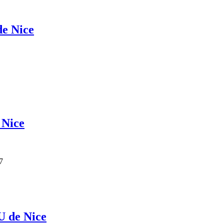
e Nice
 Nice
7
U de Nice